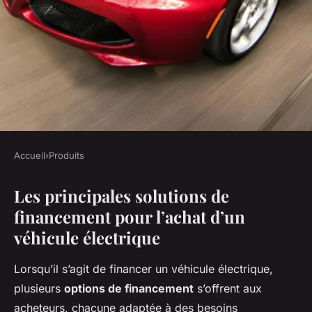
Accueil
›
Produits
PRODUITS
Les principales solutions de
Comment financer l'achat d'un
financement pour l’achat d’un
véhicule électrique
véhicule électrique
Naïm
•
26 avril 2025
•
6 min de lecture
Lorsqu’il s’agit de financer un véhicule électrique,
plusieurs
options de financement
s’offrent aux
acheteurs, chacune adaptée à des besoins